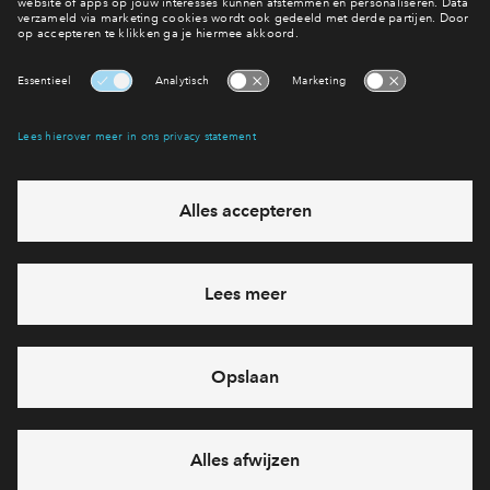
Maak nu je keuze
Woningaanbod
Interesse? Meld je dan snel aan
Hiermee blijf je op de hoogte van het belangrijkste nieuws en
eventuele projecten
Ja, ik wil mij aanmelden
Heb je een vraag en wil je direct antwoord? Bel ons op
088
71 22 835
6 dagen per week beschikbaar (behalve tijdens
feestdagen)
vandaag van
09:00 - 18:00 uur