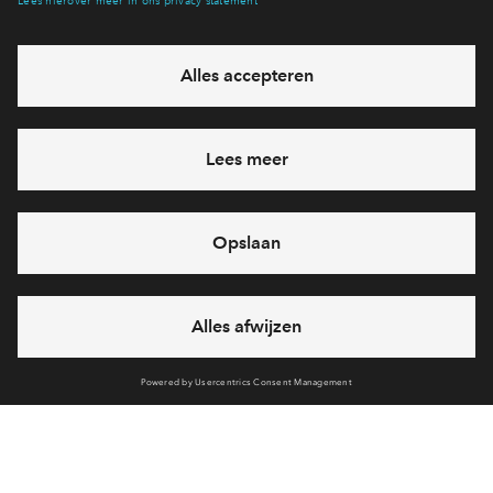
Voorzieningen
Bereken reistijd
Selecteer vervoermiddel
Selecteer vervoermiddel
Ook wonen in Douma?
Bekijk het aanbod
10min
30min
60min
Interesse? Meld je dan snel aan