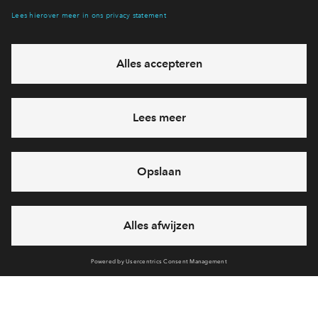
Interesse? Meld je dan snel aan
Hiermee blijf je op de hoogte van het belangrijkste nieuws en
eventuele projecten
Ja, ik wil mij aanmelden
Heb je een vraag en wil je direct antwoord? Bel ons op
088
71 22 835
6 dagen per week beschikbaar (behalve tijdens
feestdagen)
vandaag van
10:00 - 13:00 uur
via chat en telefoon
Cookies