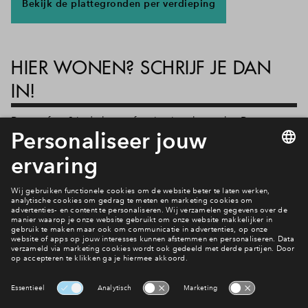
Bekijk de plattegronden per verdieping
HIER WONEN? SCHRIJF JE DAN
IN!
Douma fase 3 is de laatste fase in nieuwbouwplan Douma.
Ben jij op zoek naar een appartement in Raalte? Bekijk dan
het woningaanbod en schrijf je alvast in. Je wordt dan
automatisch op de hoogte gehouden wanneer de verkoop
start.
Neem contact op