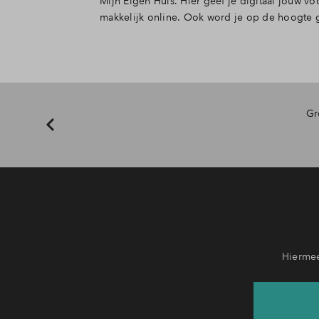
Mijn Eigen Huis. Hier geef je digitaal jouw 
makkelijk online. Ook word je op de hoogte g
Gr
Hiermee