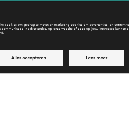
b je een vraag en wil je direct antwoord? Bel ons op
088 71 22 8
6 dagen per week beschikbaar (behalve tijdens feestdagen)
daag gesloten, maandag zijn we vanaf
09:00 uur weer bereik
via telefoon
Laat een bericht achter
Veelgestelde vragen
Cooki