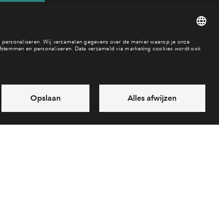
35
baar
es
Over BPD
Disclaimer
Privacy statement
Klachten