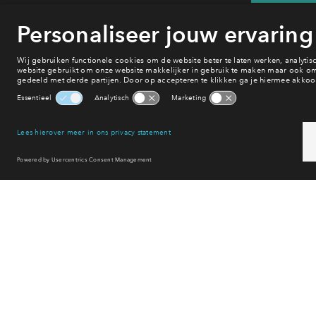
He
van