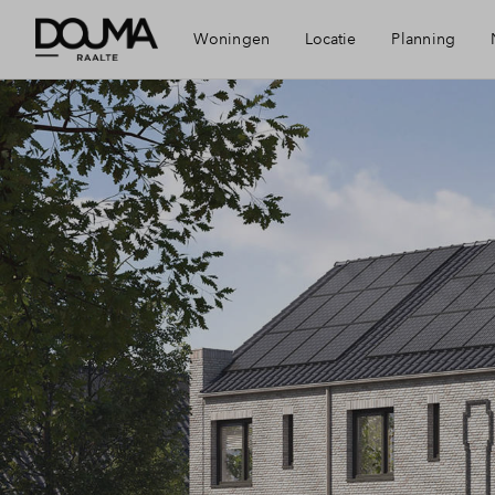
Woningen
Locatie
Planning
Visie
Bereikbaarheid
Voorzieningen
Duurzaamheid
Raalte