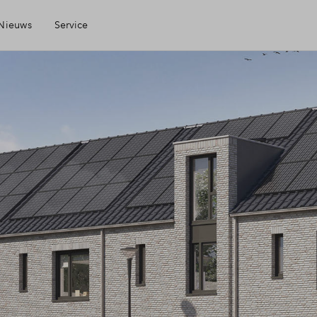
Nieuws
Service
Mijn Eigen Huis
Financiële check
Financiering
Toewijzing
Woning kopen