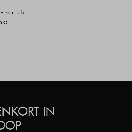
s van alle
het
ENKORT IN
OOP